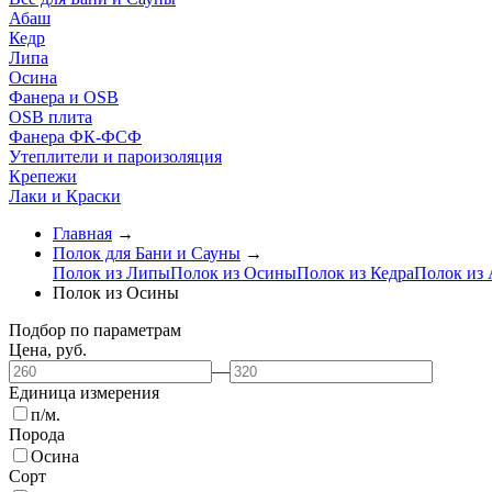
Абаш
Кедр
Липа
Осина
Фанера и OSB
OSB плита
Фанера ФК-ФСФ
Утеплители и пароизоляция
Крепежи
Лаки и Краски
Главная
→
Полок для Бани и Сауны
→
Полок из Липы
Полок из Осины
Полок из Кедра
Полок из
Полок из Осины
Подбор по параметрам
Цена,
руб.
—
Единица измерения
п/м.
Порода
Осина
Сорт