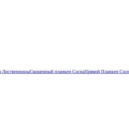
з Лиственницы
Скошенный планкен Сосна
Прямой Планкен Сос