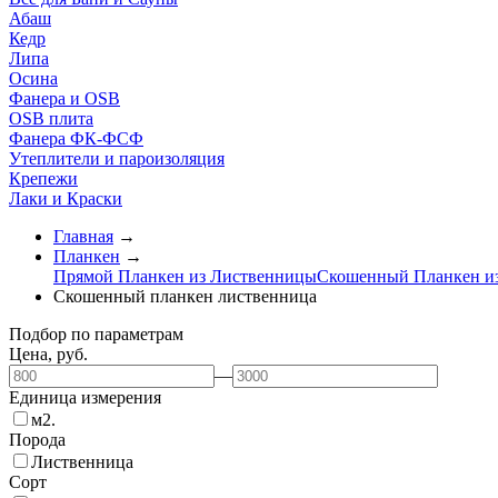
Абаш
Кедр
Липа
Осина
Фанера и OSB
OSB плита
Фанера ФК-ФСФ
Утеплители и пароизоляция
Крепежи
Лаки и Краски
Главная
→
Планкен
→
Прямой Планкен из Лиственницы
Скошенный Планкен и
Скошенный планкен лиственница
Подбор по параметрам
Цена,
руб.
—
Единица измерения
м2.
Порода
Лиственница
Сорт