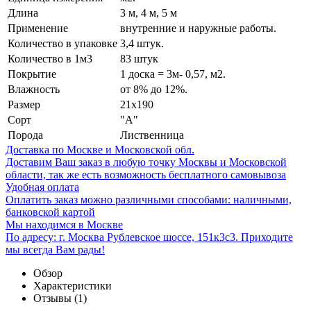
Длина
3 м, 4 м, 5 м
Применение
внутренние и наружные работы.
Количество в упаковке
3,4 штук.
Количество в 1м3
83 штук
Покрытие
1 доска = 3м- 0,57, м2.
Влажность
от 8% до 12%.
Размер
21x190
Сорт
"А"
Порода
Лиственница
Доставка по Москве и Московской обл.
Доставим Ваш заказ в любую точку Москвы и Московской
области, так же есть возможность бесплатного самовывоза
Удобная оплата
Оплатить заказ можно различными способами: наличными,
банковской картой
Мы находимся в Москве
По адресу: г. Москва Рублевское шоссе, 151к3с3. Приходите
мы всегда Вам рады!
Обзор
Характеристики
Отзывы
(1)