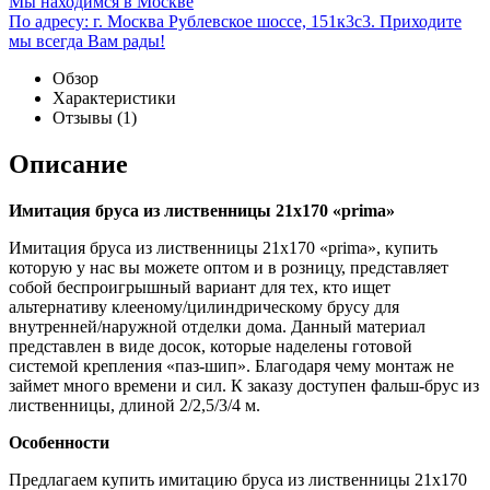
Мы находимся в Москве
По адресу: г. Москва Рублевское шоссе, 151к3с3. Приходите
мы всегда Вам рады!
Обзор
Характеристики
Отзывы
(1)
Описание
Имитация бруса из лиственницы 21х170 «prima»
Имитация бруса из лиственницы 21х170 «prima», купить
которую у нас вы можете оптом и в розницу, представляет
собой беспроигрышный вариант для тех, кто ищет
альтернативу клееному/цилиндрическому брусу для
внутренней/наружной отделки дома. Данный материал
представлен в виде досок, которые наделены готовой
системой крепления «паз-шип». Благодаря чему монтаж не
займет много времени и сил. К заказу доступен фальш-брус из
лиственницы, длиной 2/2,5/3/4 м.
Особенности
Предлагаем купить имитацию бруса из лиственницы 21х170