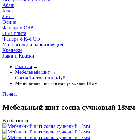
Абаш
Кедр
Липа
Осина
Фанера и OSB
OSB плита
Фанера ФК-ФСФ
Утеплители и пароизоляция
Крепежи
Лаки и Краски
Главная
→
Мебельный щит
→
Сосна
Лиственница
Дуб
Мебельный щит сосна сучковый 18мм
Печать
Мебельный щит сосна сучковый 18мм
В избранное