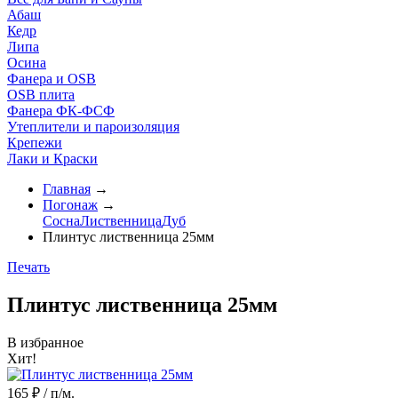
Абаш
Кедр
Липа
Осина
Фанера и OSB
OSB плита
Фанера ФК-ФСФ
Утеплители и пароизоляция
Крепежи
Лаки и Краски
Главная
→
Погонаж
→
Сосна
Лиственница
Дуб
Плинтус лиственница 25мм
Печать
Плинтус лиственница 25мм
В избранное
Хит!
165
₽
/
п/м.