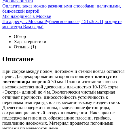
Удобная оплата
Оплатить заказ можно различными способами: наличными,
банковской картой
Мы находимся в Москве
По адресу: г. Москва Рублевское шоссе, 151к3с3. Приходите
мы всегда Вам рады!
Обзор
Характеристики
Отзывы
(1)
Описание
При сборке между полом, потолком и стеной всегда остаются
щели. Для декорирования зазоров используют
плинтус из
лиственницы
шириной 30 мм. Планки изготавливают из
высококачественной древесины влажностью 10-12% сорта
«Экстра» длиной до 4 м. Экологически чистый материал
отличает прочность, износостойкость устойчивость к
перепадам температур, влаге, механическому воздействию.
Древесина содержит смолы, выделяющие фитонциды,
сохраняющие чистый воздух в помещении. Накладки не
подвержены гниению, образованию плесени, грибков,
появлению насекомых. Материал продается погонными
метрами по невысокой цене.