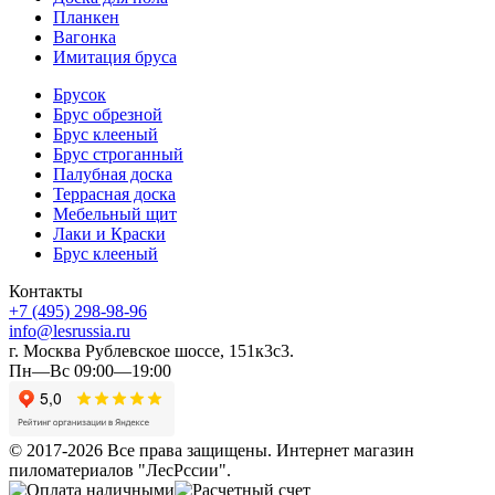
Планкен
Вагонка
Имитация бруса
Брусок
Брус обрезной
Брус клееный
Брус строганный
Палубная доска
Террасная доска
Мебельный щит
Лаки и Краски
Брус клееный
Контакты
+7 (495) 298-98-96
info@lesrussia.ru
г. Москва Рублевское шоссе, 151к3с3.
Пн—Вс 09:00—19:00
© 2017-2026 Все права защищены. Интернет магазин
пиломатериалов "ЛесРссии".