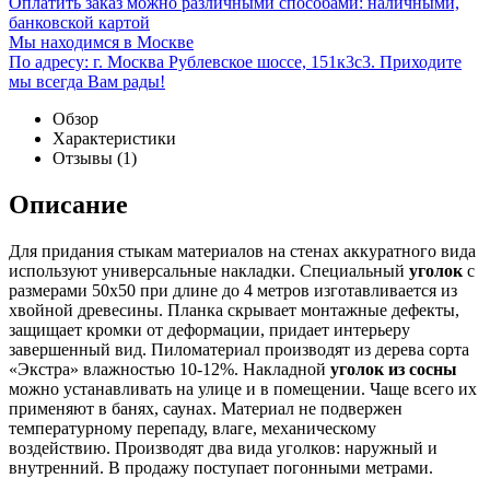
Оплатить заказ можно различными способами: наличными,
банковской картой
Мы находимся в Москве
По адресу: г. Москва Рублевское шоссе, 151к3с3. Приходите
мы всегда Вам рады!
Обзор
Характеристики
Отзывы
(1)
Описание
Для придания стыкам материалов на стенах аккуратного вида
используют универсальные накладки. Специальный
уголок
с
размерами 50х50 при длине до 4 метров изготавливается из
хвойной древесины. Планка скрывает монтажные дефекты,
защищает кромки от деформации, придает интерьеру
завершенный вид. Пиломатериал производят из дерева сорта
«Экстра» влажностью 10-12%. Накладной
уголок из сосны
можно устанавливать на улице и в помещении. Чаще всего их
применяют в банях, саунах. Материал не подвержен
температурному перепаду, влаге, механическому
воздействию. Производят два вида уголков: наружный и
внутренний. В продажу поступает погонными метрами.