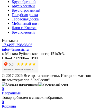
Брус обрезной
Брус клееный
Брус строганный
Палубная доска
Террасная доска
Мебельный щит
Лаки и Краски
Брус клееный
Контакты
+7 (495) 298-98-96
info@lesrussia.ru
г. Москва Рублевское шоссе, 151к3с3.
Пн—Вс 09:00—19:00
© 2017-2026 Все права защищены. Интернет магазин
пиломатериалов "ЛесРссии".
0
Избранные
Товар добавлен в список избранных
0
Корзина