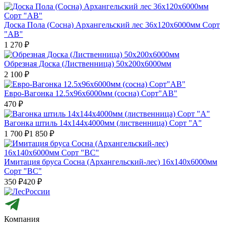
Доска Пола (Сосна) Архангельский лес 36х120х6000мм Сорт
"АВ"
1 270
₽
Обрезная Доска (Лиственница) 50х200х6000мм
2 100
₽
Евро-Вагонка 12.5х96х6000мм (сосна) Сорт"АB"
470
₽
Вагонка штиль 14х144х4000мм (лиственница) Cорт "A"
1 700
₽
1 850
₽
Имитация бруса Сосна (Архангельский-лес) 16х140х6000мм
Сорт "ВС"
350
₽
420
₽
Компания